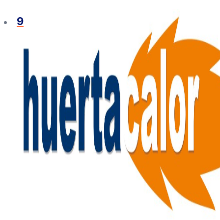
Ir
al
965 127 020
contenido