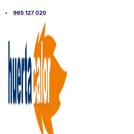
Ir
al
965 127 020
contenido