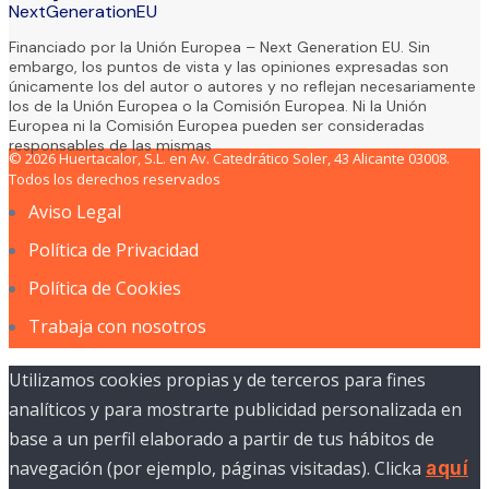
NextGenerationEU
Financiado por la Unión Europea – Next Generation EU. Sin
embargo, los puntos de vista y las opiniones expresadas son
únicamente los del autor o autores y no reflejan necesariamente
los de la Unión Europea o la Comisión Europea. Ni la Unión
Europea ni la Comisión Europea pueden ser consideradas
responsables de las mismas
© 2026 Huertacalor, S.L. en Av. Catedrático Soler, 43 Alicante 03008.
Todos los derechos reservados
Aviso Legal
Política de Privacidad
Política de Cookies
Trabaja con nosotros
Utilizamos cookies propias y de terceros para fines
analíticos y para mostrarte publicidad personalizada en
base a un perfil elaborado a partir de tus hábitos de
navegación (por ejemplo, páginas visitadas). Clicka
aquí