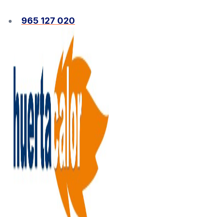
Ir
al
965 127 020
contenido