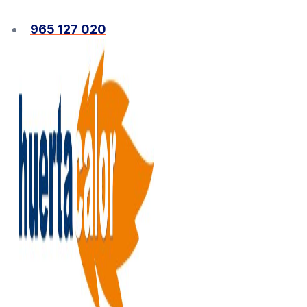
Ir
al
965 127 020
contenido