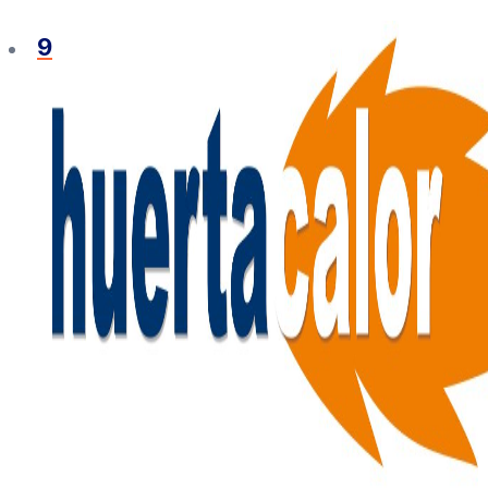
Ir
al
965 127 020
contenido